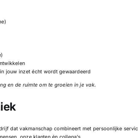
me)
e)
ntwikkelen
rin jouw inzet écht wordt gewaardeerd
ring en de ruimte om te groeien in je vak.
niek
bedrijf dat vakmanschap combineert met persoonlijke servic
m mensen onze klanten én collega’s.