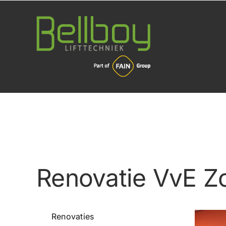
Ga
naar
inhoud
Renovatie VvE Z
Renovaties